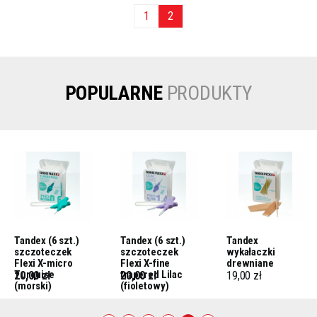
1
2
POPULARNE
PRODUKTY
Tandex (6 szt.)
Tandex (6 szt.)
Tandex
szczoteczek
szczoteczek
wykałaczki
Flexi X-micro
Flexi X-fine
drewniane
Turquise
trapered Lilac
20,00 zł
20,00 zł
19,00 zł
(morski)
(fioletowy)