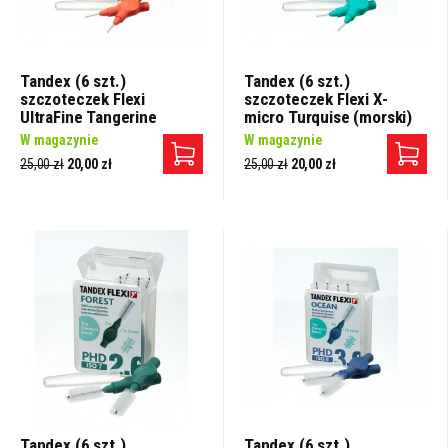
Tandex (6 szt.)
Tandex (6 szt.)
szczoteczek Flexi
szczoteczek Flexi X-
UltraFine Tangerine
micro Turquise (morski)
(pomarańczowy)
W magazynie
W magazynie
25,00 zł
20,00 zł
25,00 zł
20,00 zł
Tandex (6 szt.)
Tandex (6 szt.)