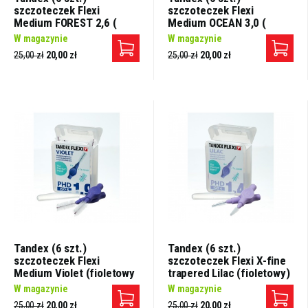
szczoteczek Flexi
szczoteczek Flexi
Medium FOREST 2,6 (
Medium OCEAN 3,0 (
gruby)
gruby)
W magazynie
W magazynie
25,00 zł
20,00 zł
25,00 zł
20,00 zł
Tandex (6 szt.)
Tandex (6 szt.)
szczoteczek Flexi
szczoteczek Flexi X-fine
Medium Violet (fioletowy
trapered Lilac (fioletowy)
gruby)
W magazynie
W magazynie
25,00 zł
20,00 zł
25,00 zł
20,00 zł