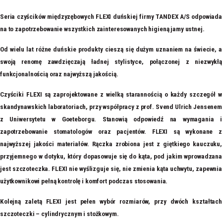
Seria czyścików międzyzębowych FLEXI duńskiej firmy TANDEX A/S odpowiada
na to zapotrzebowanie wszystkich zainteresowanych higieną jamy ustnej.
Od wielu lat różne duńskie produkty cieszą się dużym uznaniem na świecie, a
swoją renomę zawdzięczają ładnej stylistyce, połączonej z niezwykłą
funkcjonalnością oraz najwyższą jakością.
Czyściki FLEXI są zaprojektowane z wielką starannością o każdy szczegół w
skandynawskich laboratoriach, przy współpracy z prof. Svend Ulrich Jensene
z Uniwersytetu w Goeteborgu. Stanowią odpowiedź na wymagania i
zapotrzebowanie stomatologów oraz pacjentów. FLEXI są wykonane z
najwyższej jakości materiałów. Rączka zrobiona jest z giętkiego kauczuku,
przyjemnego w dotyku, który dopasowuje się do kąta, pod jakim wprowadzana
jest szczoteczka. FLEXI nie wyślizguje się, nie zmienia kąta uchwytu, zapewnia
użytkownikowi pełną kontrolę i komfort podczas stosowania.
Kolejną zaletą FLEXI jest pełen wybór rozmiarów, przy dwóch kształtach
szczoteczki – cylindrycznym i stożkowym.