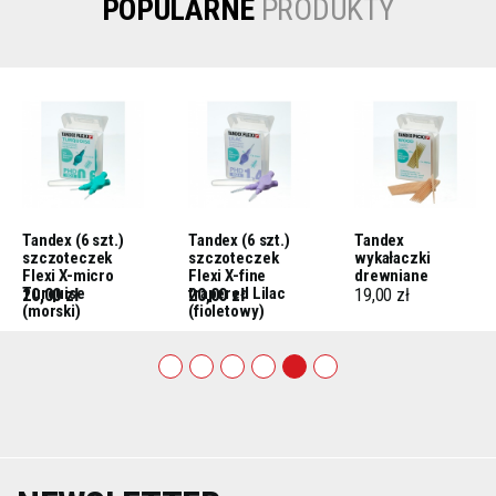
POPULARNE
PRODUKTY
Tandex (6 szt.)
Tandex (6 szt.)
Tandex
szczoteczek
szczoteczek
wykałaczki
Flexi X-micro
Flexi X-fine
drewniane
Turquise
trapered Lilac
20,00 zł
20,00 zł
19,00 zł
(morski)
(fioletowy)
1
2
3
4
5
6