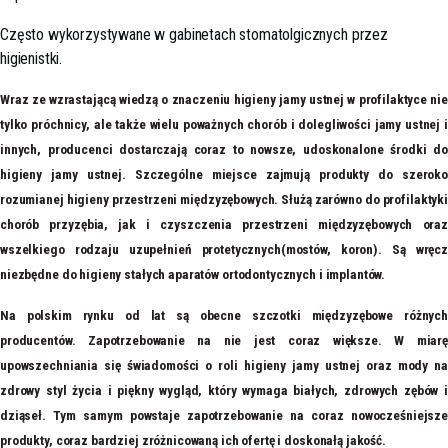
Często wykorzystywane w gabinetach stomatolgicznych przez
higienistki.
Wraz ze wzrastającą wiedzą o znaczeniu higieny jamy ustnej w profilaktyce nie
tylko próchnicy, ale także wielu poważnych chorób i dolegliwości jamy ustnej i
innych, producenci dostarczają coraz to nowsze, udoskonalone środki do
higieny jamy ustnej. Szczególne miejsce zajmują produkty do szeroko
rozumianej higieny przestrzeni międzyzębowych. Służą zarówno do profilaktyki
chorób przyzębia, jak i czyszczenia przestrzeni międzyzębowych oraz
wszelkiego rodzaju uzupełnień protetycznych(mostów, koron). Są wręcz
niezbędne do higieny stałych aparatów ortodontycznych i implantów.
Na polskim rynku od lat są obecne szczotki międzyzębowe różnych
producentów. Zapotrzebowanie na nie jest coraz większe. W miarę
upowszechniania się świadomości o roli higieny jamy ustnej oraz mody na
zdrowy styl życia i piękny wygląd, który wymaga białych, zdrowych zębów i
dziąseł. Tym samym powstaje zapotrzebowanie na coraz nowocześniejsze
produkty, coraz bardziej zróżnicowaną ich ofertę i doskonałą jakość.