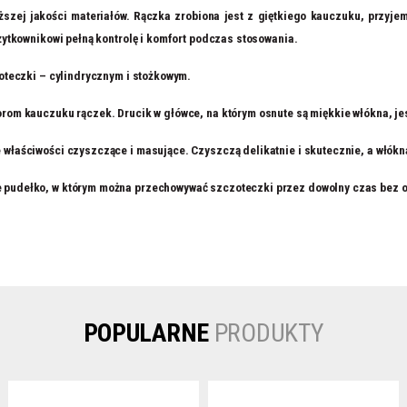
szej jakości materiałów. Rączka zrobiona jest z giętkiego kauczuku, przyje
żytkownikowi pełną kontrolę i komfort podczas stosowania.
zoteczki – cylindrycznym i stożkowym.
rom kauczuku rączek. Drucik w główce, na którym osnute są miękkie włókna, jes
 właściwości czyszczące i masujące. Czyszczą delikatnie i skutecznie, a włók
 pudełko, w którym można przechowywać szczoteczki przez dowolny czas bez o
POPULARNE
PRODUKTY