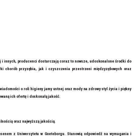
ej i innych, producenci dostarczają coraz to nowsze, udoskonalone środki do
ki chorób przyzębia, jak i czyszczenia przestrzeni międzyzębowych oraz
adomości o roli higieny jamy ustnej oraz mody na zdrowy styl życia i piękny
aną ich ofertę i doskonałą jakość.
lnością oraz najwyższą jakością.
ensenem z Uniwersytetu w Goeteborgu. Stanowią odpowiedź na wymagania i