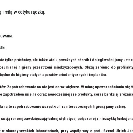
 i miłą w dotyku rączką.
kowana.
tki.
nie tylko próchnicy, ale także wielu poważnych chorób i dolegliwości jamy ustn
ozumianej higieny przestrzeni międzyzębowych. Służą zarówno do profilakty
będne do higieny stałych aparatów ortodontycznych i implantów.
w. Zapotrzebowanie na nie jest coraz większe. W miarę upowszechniania się świ
e zapotrzebowanie na coraz nowocześniejsze produkty, coraz bardziej zróżnicow
 na to zapotrzebowanie wszystkich zainteresowanych higieną jamy ustnej.
 swoją renomę zawdzięczają ładnej stylistyce, połączonej z niezwykłą funkcjona
ół w skandynawskich laboratoriach, przy współpracy z prof. Svend Ulrich J